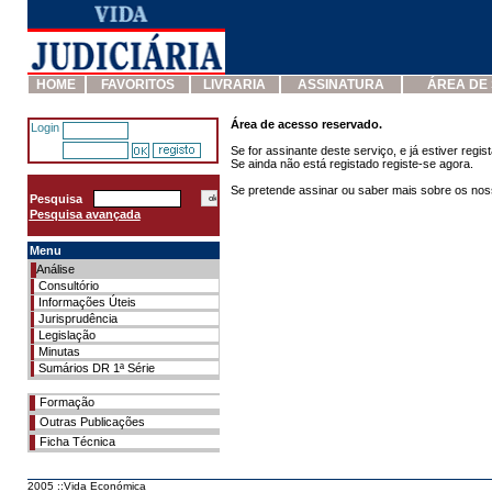
HOME
FAVORITOS
LIVRARIA
ASSINATURA
ÁREA DE
Área de acesso reservado.
Login
Se for assinante deste serviço, e já estiver regist
Se ainda não está registado
registe-se agora
.
Se pretende assinar ou saber mais sobre os no
Pesquisa
Pesquisa avançada
Menu
Análise
Consultório
Informações Úteis
Jurisprudência
Legislação
Minutas
Sumários DR 1ª Série
Formação
Outras Publicações
Ficha Técnica
2005 ::Vida Económica